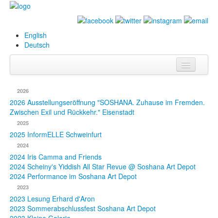
English
Deutsch
Info
2026
Biografie
2026 Ausstellungseröffnung "SOSHANA. Zuhause im Fremden.
Zwischen Exil und Rückkehr." Eisenstadt
Bilder
2025
2025 InformELLE Schweinfurt
Datenbank
2024
2024 Iris Camma and Friends
Ausstellungen
2024 Scheiny's Yiddish All Star Revue @ Soshana Art Depot
& Projekte
2024 Performance im Soshana Art Depot
2023
Events
2023 Lesung Erhard d'Aron
2023 Sommerabschlussfest Soshana Art Depot
Presse