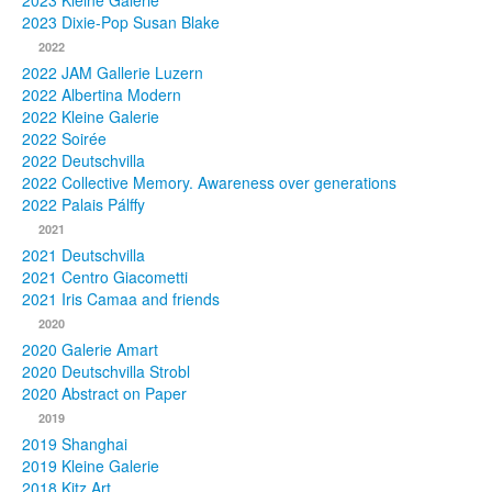
2023 Kleine Galerie
2023 Dixie-Pop Susan Blake
Fotos
2022
2022 JAM Gallerie Luzern
Publikationen
2022 Albertina Modern
2022 Kleine Galerie
Texte
2022 Soirée
2022 Deutschvilla
Sammlungen
2022 Collective Memory. Awareness over generations
2022 Palais Pálffy
Museen
2021
2021 Deutschvilla
2021 Centro Giacometti
2021 Iris Camaa and friends
2020
2020 Galerie Amart
2020 Deutschvilla Strobl
2020 Abstract on Paper
2019
2019 Shanghai
2019 Kleine Galerie
2018 Kitz Art