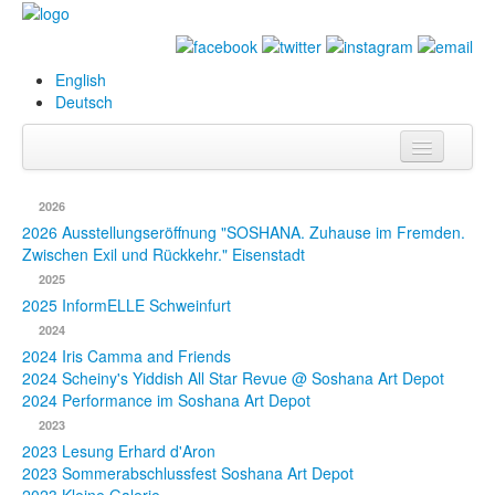
English
Deutsch
Info
2026
Biografie
2026 Ausstellungseröffnung "SOSHANA. Zuhause im Fremden.
Zwischen Exil und Rückkehr." Eisenstadt
Bilder
2025
2025 InformELLE Schweinfurt
Datenbank
2024
2024 Iris Camma and Friends
Ausstellungen
2024 Scheiny's Yiddish All Star Revue @ Soshana Art Depot
& Projekte
2024 Performance im Soshana Art Depot
2023
Events
2023 Lesung Erhard d'Aron
2023 Sommerabschlussfest Soshana Art Depot
Presse