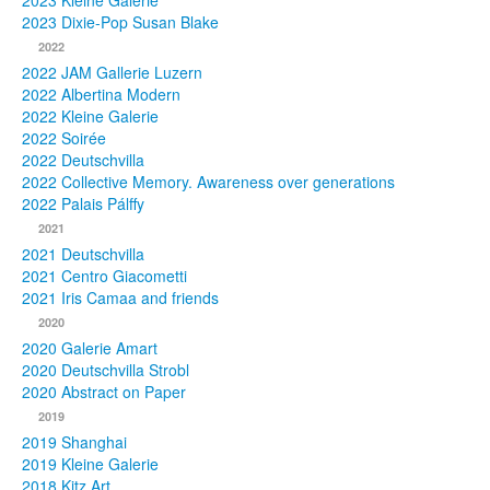
2023 Kleine Galerie
2023 Dixie-Pop Susan Blake
Fotos
2022
2022 JAM Gallerie Luzern
Publikationen
2022 Albertina Modern
2022 Kleine Galerie
Texte
2022 Soirée
2022 Deutschvilla
Sammlungen
2022 Collective Memory. Awareness over generations
2022 Palais Pálffy
Museen
2021
2021 Deutschvilla
2021 Centro Giacometti
2021 Iris Camaa and friends
2020
2020 Galerie Amart
2020 Deutschvilla Strobl
2020 Abstract on Paper
2019
2019 Shanghai
2019 Kleine Galerie
2018 Kitz Art