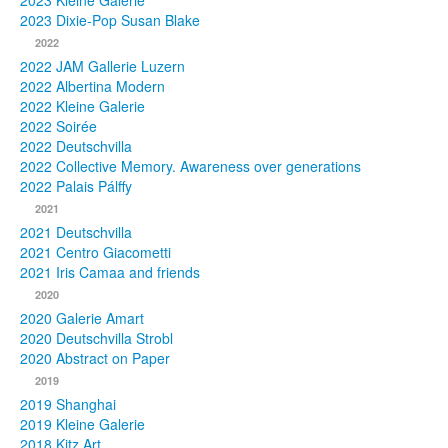
2023 Kleine Galerie
2023 Dixie-Pop Susan Blake
Fotos
2022
2022 JAM Gallerie Luzern
Publikationen
2022 Albertina Modern
2022 Kleine Galerie
Texte
2022 Soirée
2022 Deutschvilla
Sammlungen
2022 Collective Memory. Awareness over generations
2022 Palais Pálffy
Museen
2021
2021 Deutschvilla
2021 Centro Giacometti
2021 Iris Camaa and friends
2020
2020 Galerie Amart
2020 Deutschvilla Strobl
2020 Abstract on Paper
2019
2019 Shanghai
2019 Kleine Galerie
2018 Kitz Art