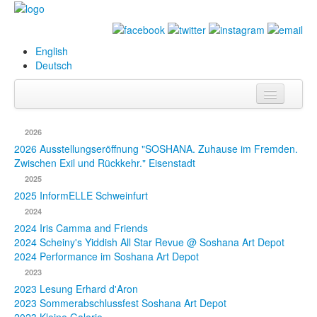
English
Deutsch
Info
2026
Biografie
2026 Ausstellungseröffnung "SOSHANA. Zuhause im Fremden.
Zwischen Exil und Rückkehr." Eisenstadt
Bilder
2025
2025 InformELLE Schweinfurt
Datenbank
2024
2024 Iris Camma and Friends
Ausstellungen
2024 Scheiny's Yiddish All Star Revue @ Soshana Art Depot
& Projekte
2024 Performance im Soshana Art Depot
2023
Events
2023 Lesung Erhard d'Aron
2023 Sommerabschlussfest Soshana Art Depot
Presse