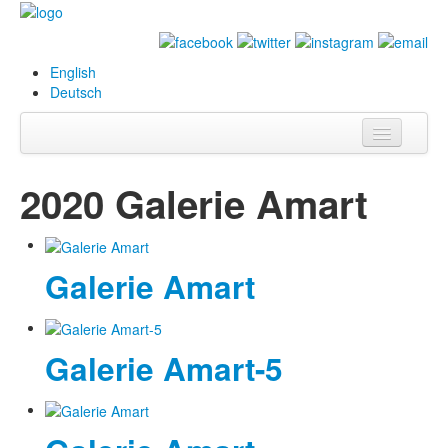
English
Deutsch
Info
2020 Galerie Amart
Biografie
Bilder
Galerie Amart
Datenbank
Ausstellungen
Galerie Amart-5
& Projekte
Events
Presse