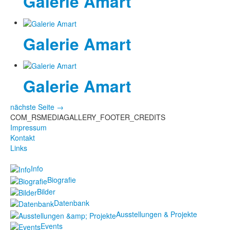
Galerie Amart
Fotos
Galerie Amart
Publikationen
Texte
Galerie Amart
Sammlungen
Museen
nächste Seite →
COM_RSMEDIAGALLERY_FOOTER_CREDITS
Impressum
Kontakt
Links
Info
Biografie
Bilder
Datenbank
Ausstellungen & Projekte
Events