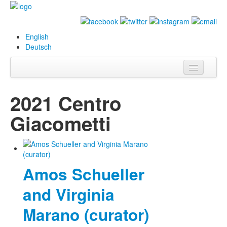
English
Deutsch
Info
2021 Centro
Biografie
Giacometti
Bilder
Datenbank
Amos Schueller
Ausstellungen
& Projekte
and Virginia
Events
Marano (curator)
Presse