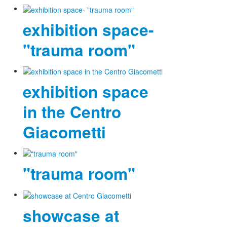
Fotos
exhibition space-
Publikationen
"trauma room"
Texte
Sammlungen
exhibition space
Museen
in the Centro
Giacometti
"trauma room"
showcase at