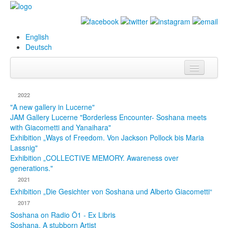
English
Deutsch
Info
2022
Biography
"A new gallery in Lucerne"
JAM Gallery Lucerne "Borderless Encounter- Soshana meets
with Giacometti and Yanaihara"
Paintings
Exhibition „Ways of Freedom. Von Jackson Pollock bis Maria
Lassnig"
Database
Exhibition „COLLECTIVE MEMORY. Awareness over
generations."
Exhibitions &
2021
Projects
Exhibition „Die Gesichter von Soshana und Alberto Giacometti“
Events
2017
Soshana on Radio Ö1 - Ex Libris
Press
Soshana. A stubborn Artist