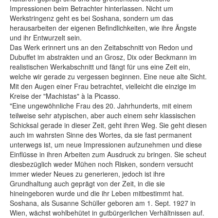
Impressionen beim Betrachter hinterlassen. Nicht um
Werkstringenz geht es bei Soshana, sondern um das
herausarbeiten der eigenen Befindlichkeiten, wie ihre Ängste
und ihr Entwurzelt sein.
Das Werk erinnert uns an den Zeitabschnitt von Redon und
Dubuffet im abstrakten und an Grosz, Dix oder Beckmann im
realistischen Werkabschnitt und fängt für uns eine Zeit ein,
welche wir gerade zu vergessen beginnen. Eine neue alte Sicht.
Mit den Augen einer Frau betrachtet, vielleicht die einzige im
Kreise der "Machistas" à la Picasso.
"Eine ungewöhnliche Frau des 20. Jahrhunderts, mit einem
teilweise sehr atypischen, aber auch einem sehr klassischen
Schicksal gerade in dieser Zeit, geht ihren Weg. Sie geht diesen
auch im wahrsten Sinne des Wortes, da sie fast permanent
unterwegs ist, um neue Impressionen aufzunehmen und diese
Einflüsse in ihren Arbeiten zum Ausdruck zu bringen. Sie scheut
diesbezüglich weder Mühen noch Risken, sondern versucht
immer wieder Neues zu generieren, jedoch ist ihre
Grundhaltung auch geprägt von der Zeit, in die sie
hineingeboren wurde und die ihr Leben mitbestimmt hat.
Soshana, als Susanne Schüller geboren am 1. Sept. 1927 in
Wien, wächst wohlbehütet in gutbürgerlichen Verhältnissen auf.