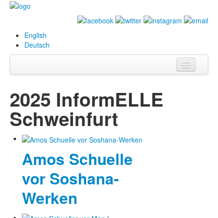
English
Deutsch
Info
2025 InformELLE
Biography
Schweinfurt
Paintings
Database
Amos Schuelle
Exhibitions &
vor Soshana-
Projects
Werken
Events
Press