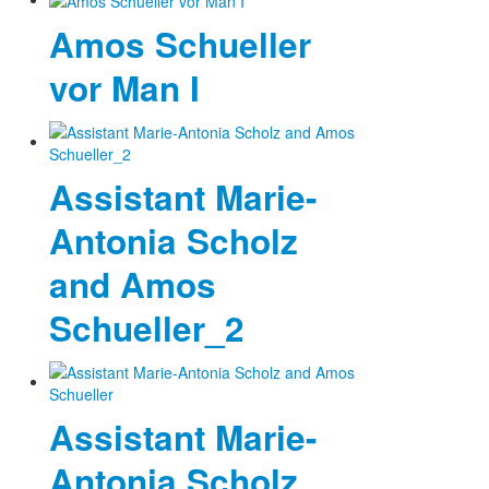
Amos Schueller
Photos
vor Man I
Publications
Texts
Collections
Assistant Marie-
Museums
Antonia Scholz
and Amos
Schueller_2
Assistant Marie-
Antonia Scholz