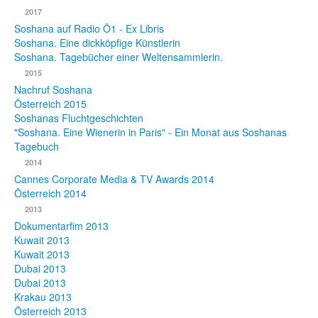
2017
Fotos
Soshana auf Radio Ö1 - Ex Libris
Soshana. Eine dickköpfige Künstlerin
Publikationen
Soshana. Tagebücher einer Weltensammlerin.
2015
Texte
Nachruf Soshana
Österreich 2015
Sammlungen
Soshanas Fluchtgeschichten
"Soshana. Eine Wienerin in Paris" - Ein Monat aus Soshanas
Museen
Tagebuch
2014
Cannes Corporate Media & TV Awards 2014
Österreich 2014
2013
Dokumentarfim 2013
Kuwait 2013
Kuwait 2013
Dubai 2013
Dubai 2013
Krakau 2013
Österreich 2013