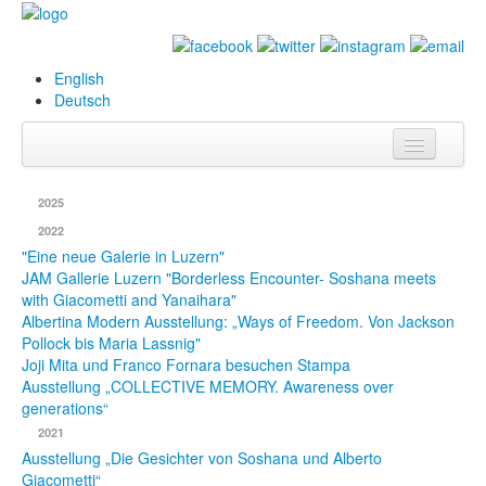
English
Deutsch
Info
2025
Biografie
2022
"Eine neue Galerie in Luzern"
Bilder
JAM Gallerie Luzern "Borderless Encounter- Soshana meets
with Giacometti and Yanaihara"
Datenbank
Albertina Modern Ausstellung: „Ways of Freedom. Von Jackson
Pollock bis Maria Lassnig"
Ausstellungen
Joji Mita und Franco Fornara besuchen Stampa
Ausstellung „COLLECTIVE MEMORY. Awareness over
& Projekte
generations“
Events
2021
Ausstellung „Die Gesichter von Soshana und Alberto
Presse
Giacometti“