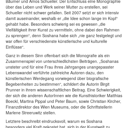
Bäumer und Amos Schueller. Der Entschluss eine Monographie
über das Leben und Werk seiner Mutter zu erstellen, sei
Schueller nicht schwer gefallen. Seit 2007 setzt er sich intensiv
damit auseinander, weshalb er „die Idee schon lange im Kopf“
gehabt habe. Besonders schwierig sei es gewesen „die
Vielfältigkeit ihrer Kunst zu vermitteln, ohne dabei den Rahmen
zu sprengen“, denn Soshana habe sich „nie ganz festgelegt und
war offen für verschiedenste künstlerische und kulturelle
Einflüsse“.
Ganz in diesem Sinn offenbart sich die Monografie als ein
Zusammenspiel von unterschiedlichsten Beiträgen. „Soshanas
unsteter und für eine Frau ihres Jahrganges unangepasster
Lebenswandel verführte zahlreiche Autoren dazu, den
künstlerischen Werdegang vorwiegend über biografische
Begebenheiten zu bestimmen“, schildert die Autorin Birgit
Prunner in ihrem wissenschaftlichen Beitrag. Eine Schwierigkeit,
der sich die anderen AutorInnen wie die Kunsthistoriker Matthias
Boeckl, Martina Pippal und Peter Baum, sowie Christian Kircher,
Finanzdirektor des Wien Museums, oder die Schriftstellerin
Marlene Streeruwitz stellen.
Letztere beschreibt eindrucksvoll, warum es Soshana
besonders viel Kraft gekostet hat, sich in der Kunstwelt zu