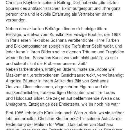
Christian Kloyber in seinem Beitrag. Dort habe sie „die letzten
Spuren des antifaschistischen Exils“ aufgespürt und „ihre ganz
persönliche und leidvolle Erfahrung als Vertriebene“ damit
verbunden.
Neben den aktuellen Beiträgen finden sich einige ältere
Beiträge, wie etwa vom Kunstkritiker Edwige Bouttier, der 1958
in Paris einen Text über Soshana veröffentlichte. „Ihre Farben
und Bildkompositionen spiegeln die Tiefe ihrer Seele wider, und
jeder kann in ihren Bildern seine eigenen Träume und Tragödien
wieder finden. Soshanas Kunst versucht nicht gefällig zu sein
und scheut nicht die Probleme unserer Zeit.“
Neben farbenfrohen, kräftigen Bildern, malte sie „Köpfe wie
Masken“ mit „erschrockenem Gesichtsausdruck“, vervollständigt
Angelica Bäumer in ihrem Artikel das Bild von Soshanas
Oeuvre. „Diese einsamen, abgezehrten Figuren und die
maskenähnlichen, fratzenartigen Gesichter, sind ihre Todes-
und Holocaust-Bilder. Sie zeigen auf beklemmende Weise das
Unsagbare, Einzigartige des Entsetzens, wie es noch nie war.“
Erst 1985 kehrte die Künstlerin nach Wien zurück, wo sie seither
lebt und arbeitet. Christian Kircher erklärt in seinem Aufsatz die
Bedeutung der Malerin für Wien. „Das Leben von Soshana