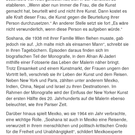
etablieren. „Wenn aber nun immer die Frau, die die Kunst
gemacht hat, beurteilt wird und nicht ihre Kunst. Dann kostet es
alle Kraft dieser Frau, die Kunst gegen die Beurteilung ihrer
Person durchzusetzen.“ An anderer Stelle setzt sie fort „Es wäre
nicht verwunderlich, wenn diese Person es aufgeben würde.“
Soshana, die 1938 mit ihrer Familie Wien fliehen musste, gab
jedoch nie auf. „Ich malte mich als einsamen Mann“, schreibt sie
in ihren Tagebüchern. Episoden daraus finden sich im
biografischen Teil der Monografie, in dem Afnan Al-Jaderi
mithilfe einer Fotoserie das Leben der Malerin näher bringt.
Trotz Einsamkeit und einem Kunstmarkt, der Frauen ungern den
Vortritt ließ, verschrieb sie ihr Leben der Kunst und dem Reisen.
Neben New York und Paris, zählten unter anderem Mexiko,
Indien, China, Nepal und Israel zu ihren Destinationen. Im
Rahmen der Monografie wird der Einfluss der New Yorker Kunst
der ersten Hälfte des 20. Jahrhunderts auf die Malerin ebenso
beleuchtet, wie ihre Pariser Zeit.
Darüber hinaus spielt Mexiko, wo sie 1964 ein Jahr verbrachte,
eine wichtige Rolle. „Soshana ist auch in Mexiko eine Reisende,
verwurzelt in ihrem menschlichen und politisch-kritischen Credo
für die Freiheit und Unabhängigkeit“, schildert Mexikoexperte