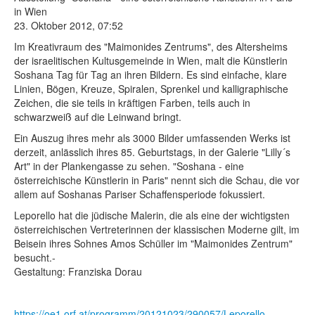
in Wien
Fotos
23. Oktober 2012, 07:52
Im Kreativraum des "Maimonides Zentrums", des Altersheims
Publikationen
der israelitischen Kultusgemeinde in Wien, malt die Künstlerin
Soshana Tag für Tag an ihren Bildern. Es sind einfache, klare
Texte
Linien, Bögen, Kreuze, Spiralen, Sprenkel und kalligraphische
Zeichen, die sie teils in kräftigen Farben, teils auch in
Sammlungen
schwarzweiß auf die Leinwand bringt.
Ein Auszug ihres mehr als 3000 Bilder umfassenden Werks ist
Museen
derzeit, anlässlich ihres 85. Geburtstags, in der Galerie "Lilly´s
Art" in der Plankengasse zu sehen. "Soshana - eine
österreichische Künstlerin in Paris" nennt sich die Schau, die vor
allem auf Soshanas Pariser Schaffensperiode fokussiert.
Leporello hat die jüdische Malerin, die als eine der wichtigsten
österreichischen Vertreterinnen der klassischen Moderne gilt, im
Beisein ihres Sohnes Amos Schüller im "Maimonides Zentrum"
besucht.-
Gestaltung: Franziska Dorau
https://oe1.orf.at/programm/20121023/290057/Leporello