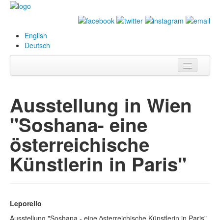
English
Deutsch
Info
Ausstellung in Wien
Biografie
"Soshana- eine
Bilder
österreichische
Datenbank
Künstlerin in Paris"
Ausstellungen
& Projekte
Events
Leporello
Presse
Ausstellung "Soshana - eine österreichische Künstlerin in Paris"