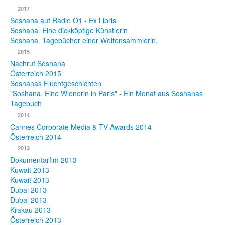
2017
Fotos
Soshana auf Radio Ö1 - Ex Libris
Soshana. Eine dickköpfige Künstlerin
Publikationen
Soshana. Tagebücher einer Weltensammlerin.
2015
Texte
Nachruf Soshana
Österreich 2015
Sammlungen
Soshanas Fluchtgeschichten
"Soshana. Eine Wienerin in Paris" - Ein Monat aus Soshanas
Museen
Tagebuch
2014
Cannes Corporate Media & TV Awards 2014
Österreich 2014
2013
Dokumentarfim 2013
Kuwait 2013
Kuwait 2013
Dubai 2013
Dubai 2013
Krakau 2013
Österreich 2013