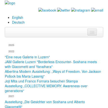
English
Deutsch
Info
2025
Biografie
2022
"Eine neue Galerie in Luzern"
Bilder
JAM Gallerie Luzern "Borderless Encounter- Soshana meets
with Giacometti and Yanaihara"
Datenbank
Albertina Modern Ausstellung: „Ways of Freedom. Von Jackson
Pollock bis Maria Lassnig"
Ausstellungen
Joji Mita und Franco Fornara besuchen Stampa
Ausstellung „COLLECTIVE MEMORY. Awareness over
& Projekte
generations“
Events
2021
Ausstellung „Die Gesichter von Soshana und Alberto
Presse
Giacometti“